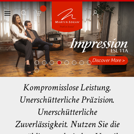
Discover More >
Discover More 
Item 1
Item 2
Item 3
Item 4
Item 5
Item 6
Item 7
Item 8
Item 9
Kompromisslose Leistung.
Unerschütterliche Präzision.
Unerschütterliche
Zuverlässigkeit. Nutzen Sie die