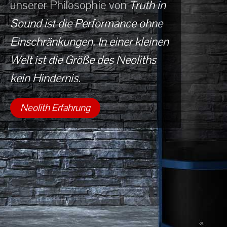
unserer Philosophie von
Truth in
Sound
ist die Performance ohne
Einschränkungen. In einer kleinen
Welt ist die Größe des Neoliths
kein Hindernis.
Neolith Erfahrung