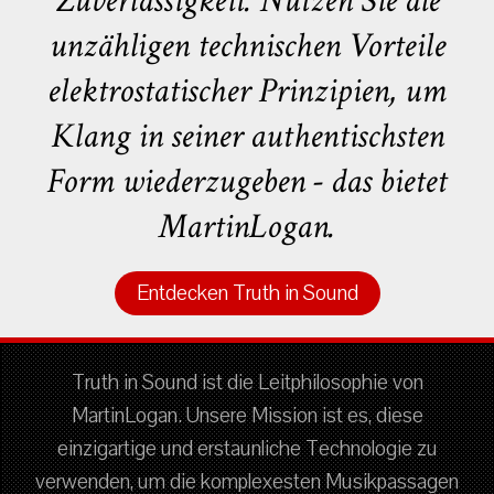
Zuverlässigkeit. Nutzen Sie die
unzähligen technischen Vorteile
elektrostatischer Prinzipien, um
Klang in seiner authentischsten
Form wiederzugeben - das bietet
MartinLogan.
Entdecken Truth in Sound
Truth in Sound ist die Leitphilosophie von
MartinLogan. Unsere Mission ist es, diese
einzigartige und erstaunliche Technologie zu
verwenden, um die komplexesten Musikpassagen