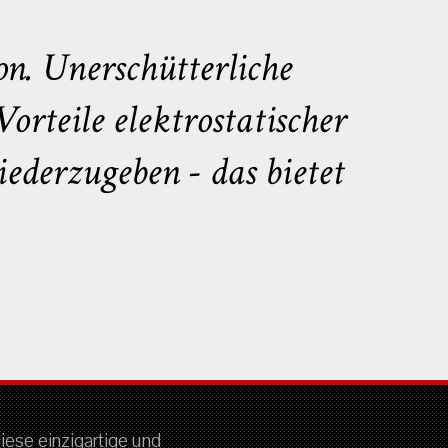
on. Unerschütterliche
orteile elektrostatischer
ederzugeben - das bietet
diese einzigartige und