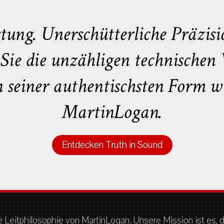
ung. Unerschütterliche Präzisi
Sie die unzähligen technischen V
 seiner authentischsten Form wi
MartinLogan.
Entdecken Truth in Sound
e Leitphilosophie von MartinLogan. Unsere Mission ist es, 