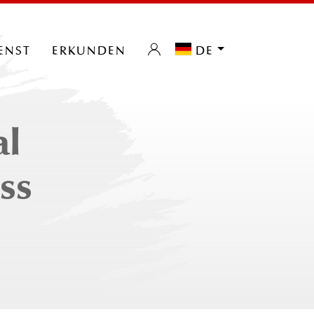
enst
erkunden
de
al
ss