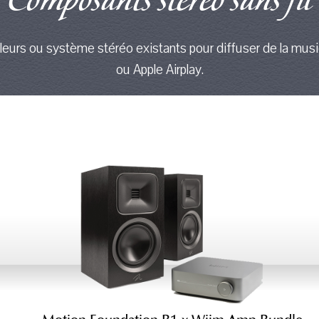
Composants stéréo sans fil
leurs ou système stéréo existants pour diffuser de la musi
ou Apple Airplay.