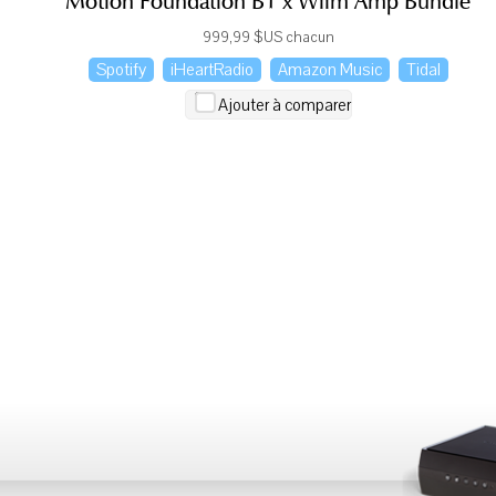
Motion Foundation B1 x Wiim Amp Bundle
999,99 $US chacun
Spotify
iHeartRadio
Amazon Music
Tidal
Ajouter à comparer