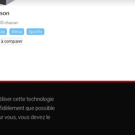
son
US chacun
lay
Alexa
Spotify
r à comparer
iliser cette technologie
fidèlement que possible
our vous, vous devez le