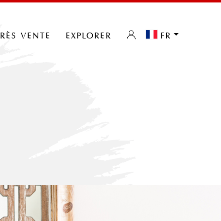
près vente
explorer
fr