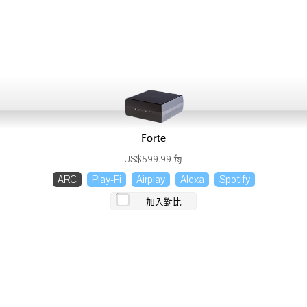
Forte
US$599.99 每
ARC
Play-Fi
Airplay
Alexa
Spotify
加入對比