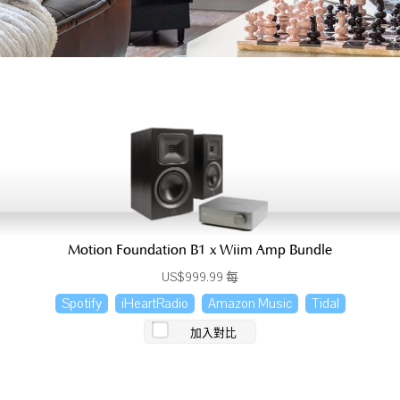
Motion Foundation B1 x Wiim Amp Bundle
US$999.99 每
Spotify
iHeartRadio
Amazon Music
Tidal
加入對比