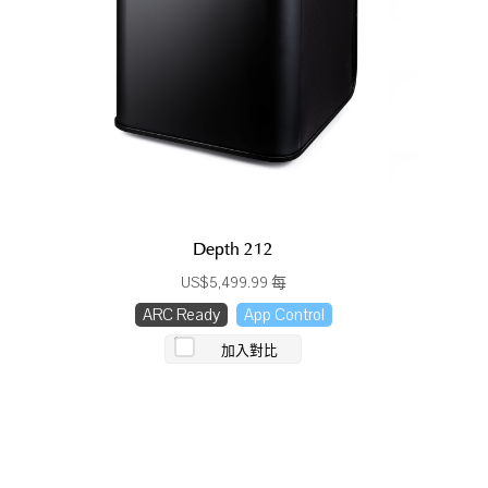
Depth 212
US$5,499.99 每
ARC Ready
App Control
加入對比