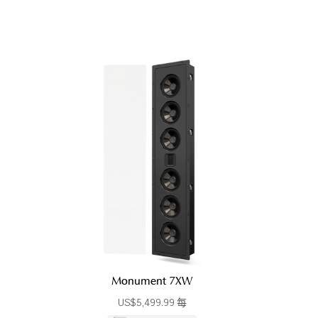
Monument 7XW
US$5,499.99 每