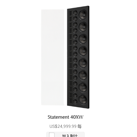
Statement 40XW
US$24,999.99 每
加入對比