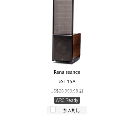
Renaissance
ESL 15A
US$28,999.98 對
ARC Ready
加入對比