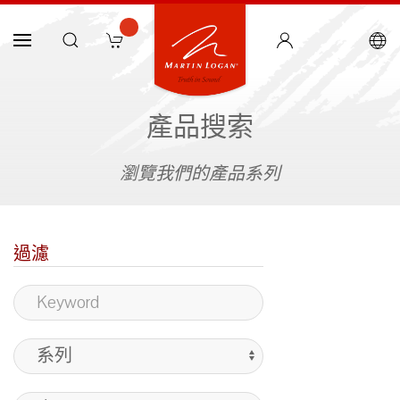
產品搜索
瀏覽我們的產品系列
過濾