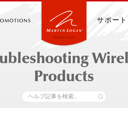
romotions
サポート
ubleshooting Wire
Products