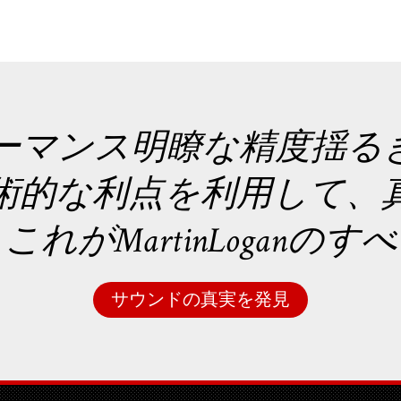
ーマンス明瞭な精度揺る
術的な利点を利用して、
れがMartinLoganの
サウンドの真実を発見