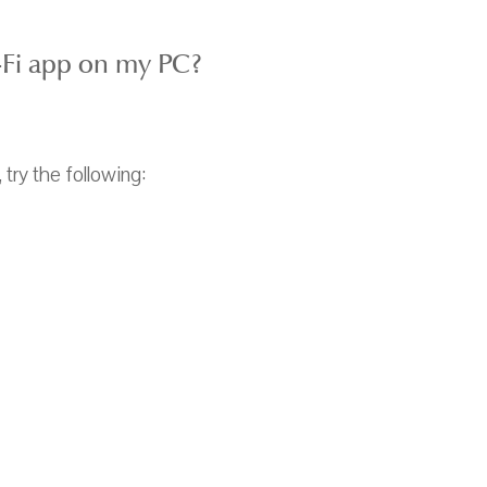
y-Fi app on my PC?
try the following: