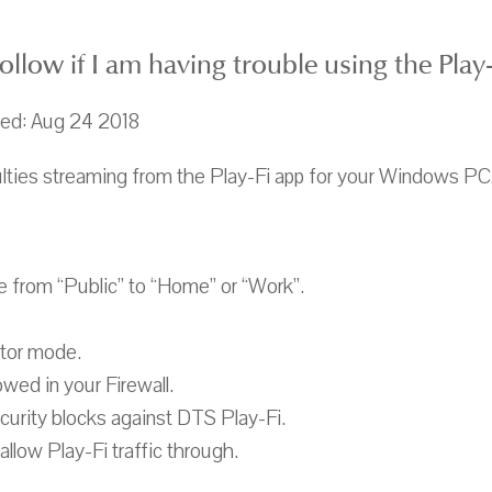
ollow if I am having trouble using the Pla
ted: Aug 24 2018
culties streaming from the Play-Fi app for your Windows PC, 
 from “Public” to “Home” or “Work”.
ator mode.
wed in your Firewall.
ecurity blocks against DTS Play-Fi.
allow Play-Fi traffic through.