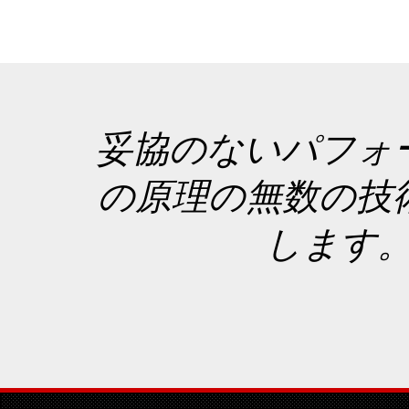
妥協のないパフォ
の原理の無数の技
します。こ