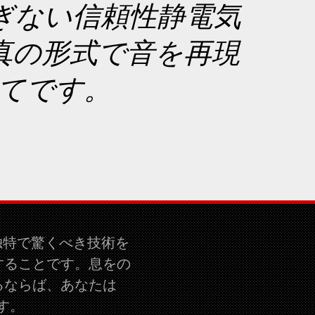
ぎない信頼性静電気
真の形式で音を再現
すべてです。
の独特で驚くべき技術を
することです。息をの
るならば、あなたは
ます。