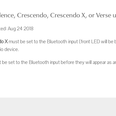
adence, Crescendo, Crescendo X, or Verse u
ted: Aug 24 2018
do X
must be set to the Bluetooth input (front LED will be b
io device.
be set to the Bluetooth input before they will appear as a