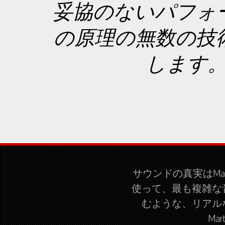
妥協のないパフォ
の原理の無数の技
します。こ
サウンドの真実はMa
使って、最も複雑な
むような、リアル
Ma