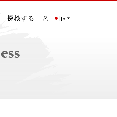
探検する
ja
less