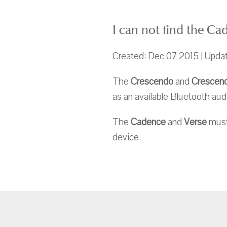
I can not find the C
Created: Dec 07 2015 | Upda
The
Crescendo
and
Crescen
as an available Bluetooth aud
The
Cadence
and
Verse
must 
device.