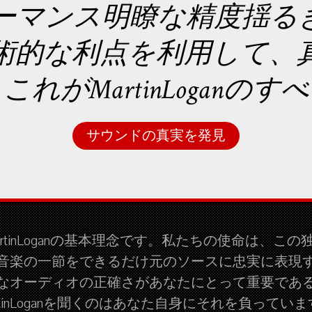
ーマンス明瞭な精度揺る
術的な利点を利用して、
れがMartinLoganの
サウンドの真実を発見
rtinLoganの基本理念です。私たちの使命は、こ
音楽の一節をできるだけ元のソースに忠実に表現
なオーディオの正確さがあなたにとって重要であ
rtinLoganを聞くのはあなた自身にそれを負ってい