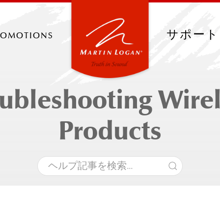
romotions
サポート
ubleshooting Wire
Products