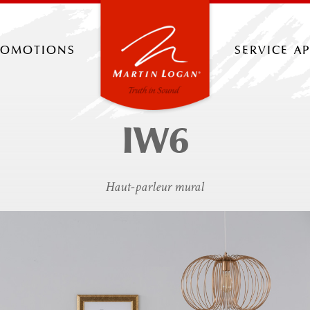
romotions
service a
IW6
Haut-parleur mural