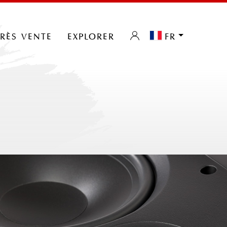
près vente
explorer
fr