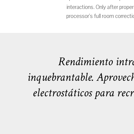
interactions. Only after prope
processor’s full room correct
Rendimiento intra
inquebrantable. Aprovech
electrostáticos para rec