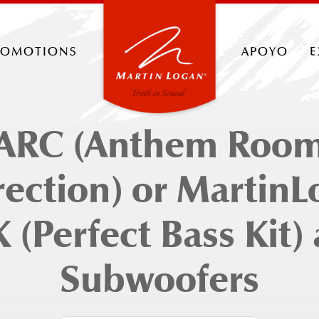
romotions
apoyo
e
ARC (Anthem Roo
rection) or MartinL
 (Perfect Bass Kit)
Subwoofers