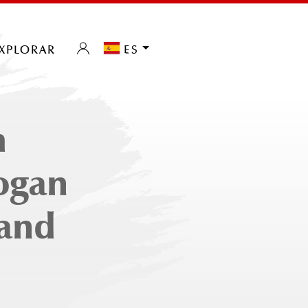
xplorar
es
m
ogan
 and