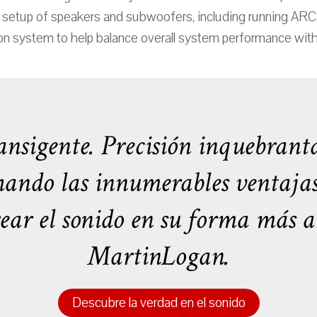
r setup of speakers and subwoofers, including running ARC, 
ion system to help balance overall system performance wit
nsigente. Precisión inquebranta
ando las innumerables ventajas t
rear el sonido en su forma más au
MartinLogan.
Descubre la verdad en el sonido