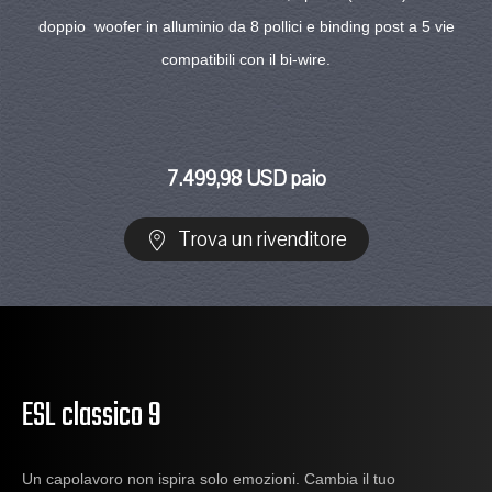
doppio woofer in alluminio da 8 pollici e binding post a 5 vie
compatibili con il bi-wire.
7.499,98 USD paio
Trova un rivenditore
ESL classico 9
Un capolavoro non ispira solo emozioni. Cambia il tuo