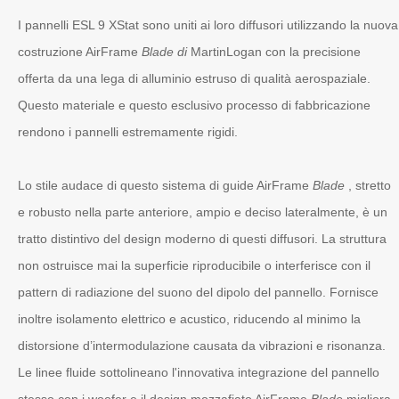
I pannelli ESL 9 XStat sono uniti ai loro diffusori utilizzando la nuova
costruzione AirFrame
Blade di
MartinLogan con la precisione
offerta da una lega di alluminio estruso di qualità aerospaziale.
Questo materiale e questo esclusivo processo di fabbricazione
rendono i pannelli estremamente rigidi.
Lo stile audace di questo sistema di guide AirFrame
Blade
, stretto
e robusto nella parte anteriore, ampio e deciso lateralmente, è un
tratto distintivo del design moderno di questi diffusori. La struttura
non ostruisce mai la superficie riproducibile o interferisce con il
pattern di radiazione del suono del dipolo del pannello. Fornisce
inoltre isolamento elettrico e acustico, riducendo al minimo la
distorsione d’intermodulazione causata da vibrazioni e risonanza.
Le linee fluide sottolineano l'innovativa integrazione del pannello
stesso con i woofer e il design mozzafiato AirFrame
Blade
migliora