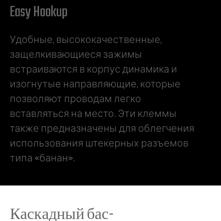
Easy Hookup
Удобные, высококачественные,
защелкивающиеся зажимы
встраиваются в корпус динамика и
изогнутые направляющие, которые
позволяют проводам легко
вставляться на место. Эти клеммы
также предназначены для облегчения
использования штекерных разъемов
типа «банан».
Каскадный бас-