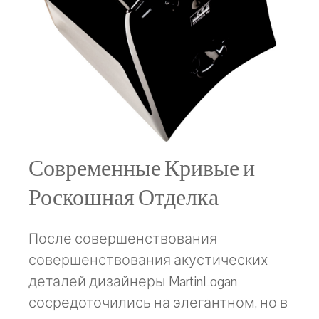
Современные Кривые и
Роскошная Отделка
После совершенствования
совершенствования акустических
деталей дизайнеры MartinLogan
сосредоточились на элегантном, но в