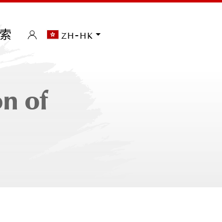
索
zh-hk
n of