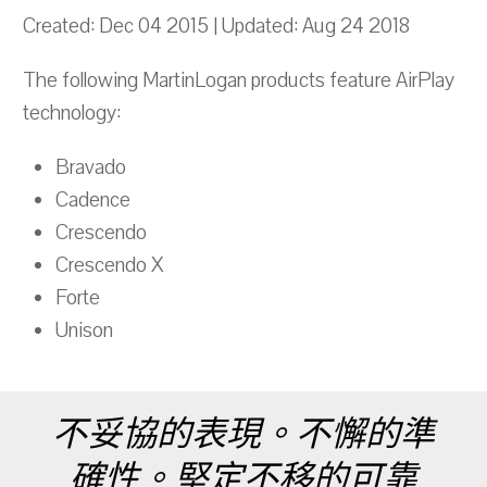
Created: Dec 04 2015 | Updated: Aug 24 2018
The following MartinLogan products feature AirPlay
technology:
Bravado
Cadence
Crescendo
Crescendo X
Forte
Unison
不妥協的表現。不懈的準
確性。堅定不移的可靠